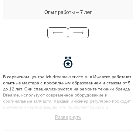
Опыт работы – 7 лет
В сервисном центре izh.dreame-service.ru в Ижевске работают
опытные мастера с профильным образованием и стажем от 5
до 12 лет. Они специализируются на ремонте техники бренда
Dreame, используют современное оборудование и
оригинальные запчасти. Каждый инженер регулярно проходит
обучение и сертификацию, что позволяет быстро и
точноdiagnostikировать поломки и восстанавливать технику с
Развернуть
сохранением гарантии до 3 лет. Наши мастера решают
сложные случаи: от замены матриц и материнских плат до
ремонта после залития и восстановления данных. Благодаря