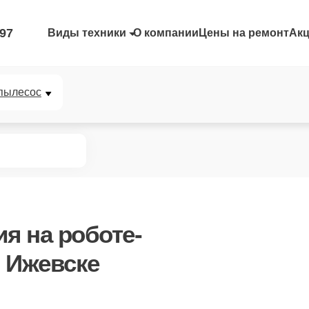
-97
Виды техники
О компании
Цены на ремонт
Ак
пылесос
ия
на роботе-
 Ижевске