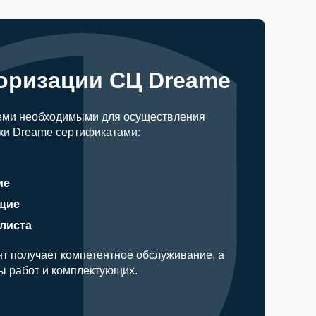
оризации СЦ Dreame
еми необходимыми для осуществления
ки Dreame сертификатами:
ие
щие
алиста
т получает компетентное обслуживание, а
ды работ и комплектующих.